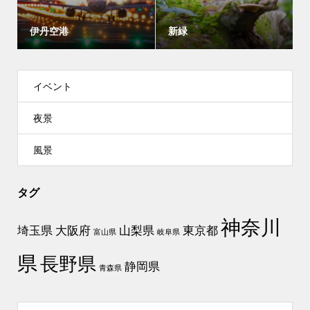
伊丹空港
新緑
イベント
夜景
風景
タグ
神奈川
埼玉県
大阪府
山梨県
東京都
富山県
岐阜県
県
長野県
静岡県
青森県