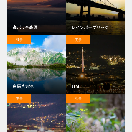
高ボッチ高原
レインボーブリッジ
風景
夜景
白馬八方池
ITM
夜景
風景