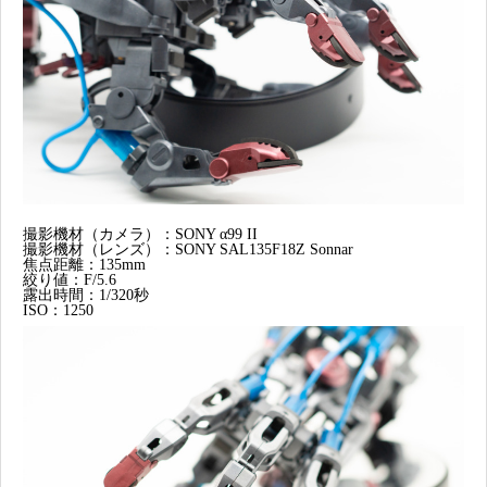
撮影機材（カメラ）：SONY α99 II
撮影機材（レンズ）：SONY SAL135F18Z Sonnar
焦点距離：135mm
絞り値：F/5.6
露出時間：1/320秒
ISO：1250