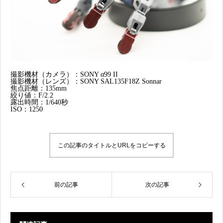
撮影機材（カメラ）：SONY α99 II
撮影機材（レンズ）：SONY SAL135F18Z Sonnar
焦点距離：135mm
絞り値：F/2.2
露出時間：1/640秒
ISO：1250
この記事のタイトルとURLをコピーする
前の記事
次の記事