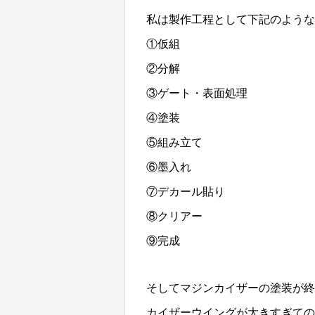
私は製作工程として下記のような
①仮組
②分解
③ゲート・表面処理
④塗装
⑤組み立て
⑥墨入れ
⑦デカール貼り
⑧クリアー
⑨完成
そしてマジンカイザーの塗装が終
カイザーウイングが大きすぎてのけ