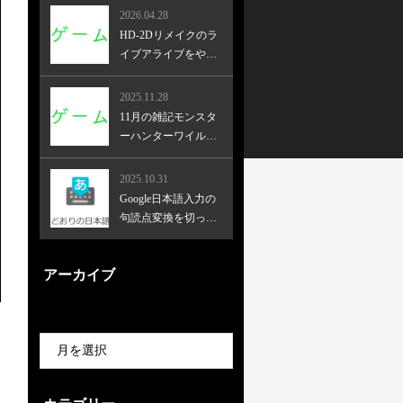
2026.04.28
HD-2Dリメイクのラ
イブアライブをやっ
てみた！
2025.11.28
11月の雑記モンスタ
ーハンターワイルズ
とかゴーストオブヨ
ーテイとか
2025.10.31
Google日本語入力の
句読点変換を切った
ら効率が上がった
アーカイブ