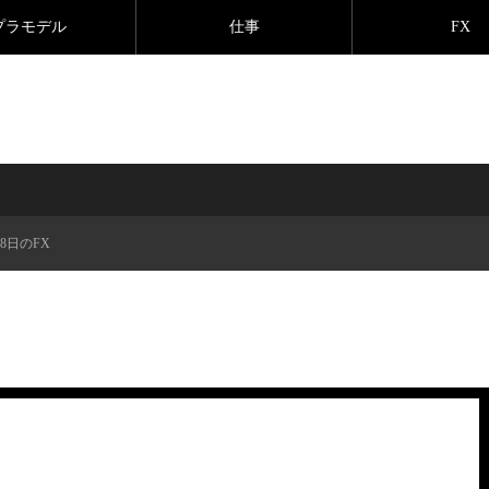
プラモデル
仕事
FX
月8日のFX