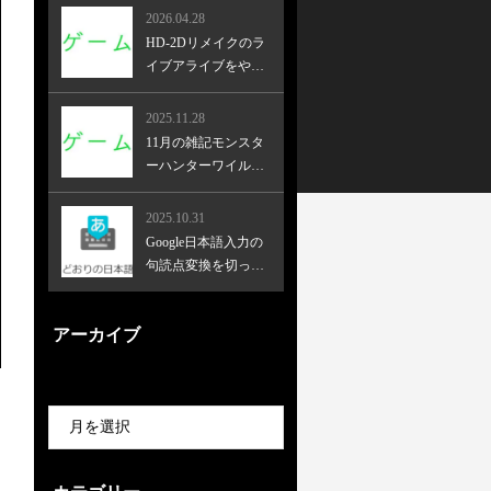
2026.04.28
HD-2Dリメイクのラ
イブアライブをやっ
てみた！
2025.11.28
11月の雑記モンスタ
ーハンターワイルズ
とかゴーストオブヨ
ーテイとか
2025.10.31
Google日本語入力の
句読点変換を切った
ら効率が上がった
アーカイブ