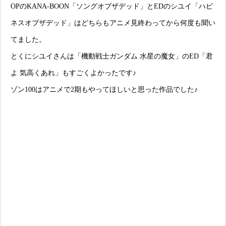
OPのKANA-BOON「ソングオブザデッド」とEDのシユイ「ハピ
ネスオブザデッド」はどちらもアニメ見終わってから何度も聞い
てました。
とくにシユイさんは「機動戦士ガンダム 水星の魔女」のED「君
よ 気高くあれ」もすごくよかったです♪
ゾン100はアニメで2期もやってほしいと思った作品でした♪