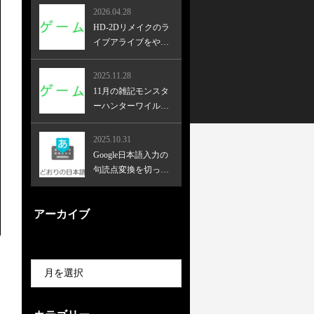
2026.04.28
HD-2Dリメイクのラ
イブアライブをやっ
てみた！
2025.11.28
11月の雑記モンスタ
ーハンターワイルズ
とかゴーストオブヨ
ーテイとか
2025.10.31
Google日本語入力の
句読点変換を切った
ら効率が上がった
アーカイブ