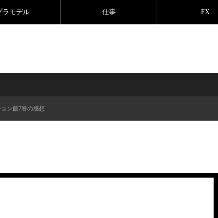
プラモデル
仕事
FX
ジョン飯7巻の感想